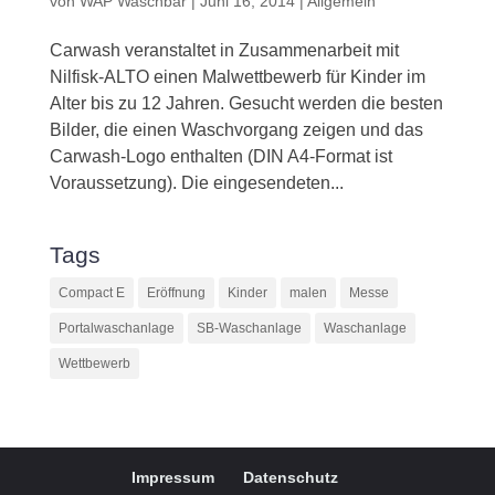
von
WAP Waschbär
|
Juni 16, 2014
|
Allgemein
Carwash veranstaltet in Zusammenarbeit mit
Nilfisk-ALTO einen Malwettbewerb für Kinder im
Alter bis zu 12 Jahren. Gesucht werden die besten
Bilder, die einen Waschvorgang zeigen und das
Carwash-Logo enthalten (DIN A4-Format ist
Voraussetzung). Die eingesendeten...
Tags
Compact E
Eröffnung
Kinder
malen
Messe
Portalwaschanlage
SB-Waschanlage
Waschanlage
Wettbewerb
Impressum
Datenschutz